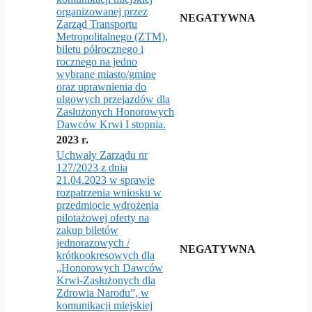
organizowanej przez
NEGATYWNA
Zarząd Transportu
Metropolitalnego (ZTM),
biletu półrocznego i
rocznego na jedno
wybrane miasto/gminę
oraz uprawnienia do
ulgowych przejazdów dla
Zasłużonych Honorowych
Dawców Krwi I stopnia.
2023 r.
Uchwały Zarządu nr
127/2023 z dnia
21.04.2023 w sprawie
rozpatrzenia wniosku w
przedmiocie wdrożenia
pilotażowej oferty na
zakup biletów
jednorazowych /
NEGATYWNA
krótkookresowych dla
„Honorowych Dawców
Krwi-Zasłużonych dla
Zdrowia Narodu”, w
komunikacji miejskiej