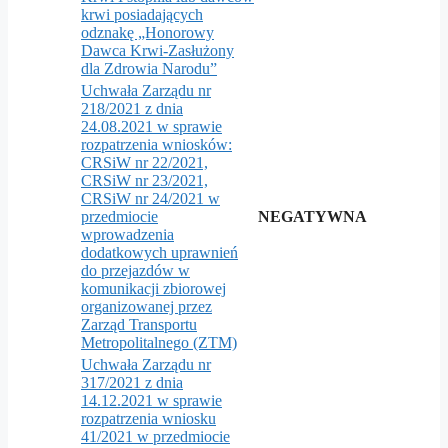
krwi posiadających
odznakę „Honorowy
Dawca Krwi-Zasłużony
dla Zdrowia Narodu”
Uchwała Zarządu nr
218/2021 z dnia
24.08.2021 w sprawie
rozpatrzenia wniosków:
CRSiW nr 22/2021,
CRSiW nr 23/2021,
CRSiW nr 24/2021 w
przedmiocie
NEGATYWNA
wprowadzenia
dodatkowych uprawnień
do przejazdów w
komunikacji zbiorowej
organizowanej przez
Zarząd Transportu
Metropolitalnego (ZTM)
Uchwała Zarządu nr
317/2021 z dnia
14.12.2021 w sprawie
rozpatrzenia wniosku
41/2021 w przedmiocie