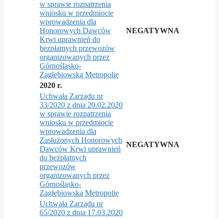
w sprawie rozpatrzenia
wniosku w przedmiocie
wprowadzenia dla
Honorowych Dawców
NEGATYWNA
Krwi uprawnień do
bezpłatnych przewozów
organizowanych przez
Górnośląsko-
Zagłębiowską Metropolię
2020 r.
Uchwała Zarządu nr
33/2020 z dnia 20.02.2020
w sprawie rozpatrzenia
wniosku w przedmiocie
wprowadzenia dla
Zasłużonych Honorowych
NEGATYWNA
Dawców Krwi uprawnień
do bezpłatnych
przewozów
organizowanych przez
Górnośląsko-
Zagłębiowską Metropolię
Uchwała Zarządu nr
65/2020 z dnia 17.03.2020