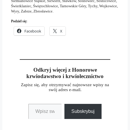
Siemianowice Śląskie, Siewierz, Sławków, Sosnowiec, Sośnicowice,
Świerklaniec, Świętochłowice, Tarnowskie Góry, Tychy, Wojkowice,
Wyry, Zabrze, Zbrosławice.
Podziel się:
Facebook
X
Odkryj więcej z Honorowe
krwiodawstwo i krwiolecznictwo
Zapisz się, aby otrzymywać najnowsze wpisy na
swój adres e-mail.
Wpisz swój adres e-mail…
Subskrybuj