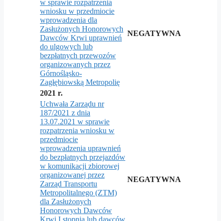
w sprawie rozpatrzenia
wniosku w przedmiocie
wprowadzenia dla
Zasłużonych Honorowych
NEGATYWNA
Dawców Krwi uprawnień
do ulgowych lub
bezpłatnych przewozów
organizowanych przez
Górnośląsko-
Zagłębiowską Metropolię
2021 r.
Uchwała Zarządu nr
187/2021 z dnia
13.07.2021 w sprawie
rozpatrzenia wniosku w
przedmiocie
wprowadzenia uprawnień
do bezpłatnych przejazdów
w komunikacji zbiorowej
organizowanej przez
NEGATYWNA
Zarząd Transportu
Metropolitalnego (ZTM)
dla Zasłużonych
Honorowych Dawców
Krwi I stopnia lub dawców