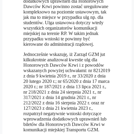
dodatkowych uprawnień dla Honorowych
Dawców Krwi powinno zostać uregulowane
kompleksowo na poziomie ustawowym, tak
jak ma to miejsce w przypadku ulg np. dla
studentów. Ulga ustawowa dotyczy wtedy
wszystkich organizatorów komunikacji
miejskiej na terenie RP. W takim jednak
przypadku wnioski te powinny być
kierowane do administracji rządowej.
Jednocześnie wskazuję, iż Zarząd GZM jut
kilkukrotnie analizował kwestie ulg dla
Honorowych Dawców Krwi i z powodów
wskazanych powyżej uchwałami: nr 8212019
z dnia 9 kwietnia 2019 r., nr 33/2020 z dnia
20 lutego 2020 r.; nr 65/2020 z dnia 17 marca
2020 r.; nr 187/2021 z dnia 13 lipca 2021 r.,
nr 218/2021 z dnia 24 sierpnia 2021 r., nr
317/2021 z dnia 14 grudnia 2021 r., nr
212/2022 z dnia 16 sierpnia 2022 r. oraz nr
127/2023 z dnia 21 kwietnia 2023 r.,
rozpatrzył negatywnie wnioski dotyczące
wprowadzenia dodatkowych uprawnień lub
biletów dla Honorowych Dawców Krwi w
komunikacji miejskiej Transportu GZM.