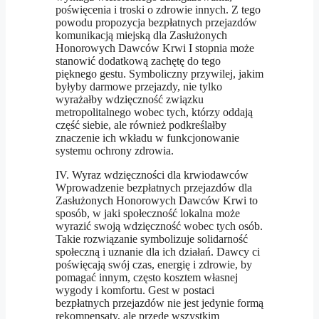
poświęcenia i troski o zdrowie innych. Z tego
powodu propozycja bezpłatnych przejazdów
komunikacją miejską dla Zasłużonych
Honorowych Dawców Krwi I stopnia może
stanowić dodatkową zachętę do tego
pięknego gestu. Symboliczny przywilej, jakim
byłyby darmowe przejazdy, nie tylko
wyrażałby wdzięczność związku
metropolitalnego wobec tych, którzy oddają
część siebie, ale również podkreślałby
znaczenie ich wkładu w funkcjonowanie
systemu ochrony zdrowia.
IV. Wyraz wdzięczności dla krwiodawców
Wprowadzenie bezpłatnych przejazdów dla
Zasłużonych Honorowych Dawców Krwi to
sposób, w jaki społeczność lokalna może
wyrazić swoją wdzięczność wobec tych osób.
Takie rozwiązanie symbolizuje solidarność
społeczną i uznanie dla ich działań. Dawcy ci
poświęcają swój czas, energię i zdrowie, by
pomagać innym, często kosztem własnej
wygody i komfortu. Gest w postaci
bezpłatnych przejazdów nie jest jedynie formą
rekompensaty, ale przede wszystkim