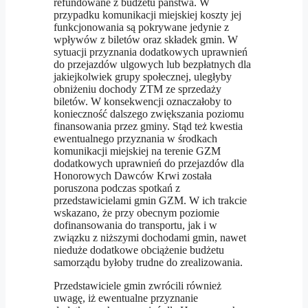
refundowane z budżetu państwa. W
przypadku komunikacji miejskiej koszty jej
funkcjonowania są pokrywane jedynie z
wpływów z biletów oraz składek gmin. W
sytuacji przyznania dodatkowych uprawnień
do przejazdów ulgowych lub bezpłatnych dla
jakiejkolwiek grupy społecznej, uległyby
obniżeniu dochody ZTM ze sprzedaży
biletów. W konsekwencji oznaczałoby to
konieczność dalszego zwiększania poziomu
finansowania przez gminy. Stąd też kwestia
ewentualnego przyznania w środkach
komunikacji miejskiej na terenie GZM
dodatkowych uprawnień do przejazdów dla
Honorowych Dawców Krwi została
poruszona podczas spotkań z
przedstawicielami gmin GZM. W ich trakcie
wskazano, że przy obecnym poziomie
dofinansowania do transportu, jak i w
związku z niższymi dochodami gmin, nawet
nieduże dodatkowe obciążenie budżetu
samorządu byłoby trudne do zrealizowania.
Przedstawiciele gmin zwrócili również
uwagę, iż ewentualne przyznanie