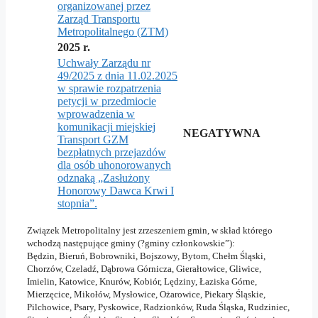
organizowanej przez
Zarząd Transportu
Metropolitalnego (ZTM)
2025 r.
Uchwały Zarządu nr
49/2025 z dnia 11.02.2025
w sprawie rozpatrzenia
petycji w przedmiocie
wprowadzenia w
komunikacji miejskiej
NEGATYWNA
Transport GZM
bezpłatnych przejazdów
dla osób uhonorowanych
odznaką „Zasłużony
Honorowy Dawca Krwi I
stopnia”.
Związek Metropolitalny jest zrzeszeniem gmin, w skład którego
wchodzą następujące gminy (?gminy członkowskie”):
Będzin, Bieruń, Bobrowniki, Bojszowy, Bytom, Chełm Śląski,
Chorzów, Czeladź, Dąbrowa Górnicza, Gierałtowice, Gliwice,
Imielin, Katowice, Knurów, Kobiór, Lędziny, Łaziska Górne,
Mierzęcice, Mikołów, Mysłowice, Ożarowice, Piekary Śląskie,
Pilchowice, Psary, Pyskowice, Radzionków, Ruda Śląska, Rudziniec,