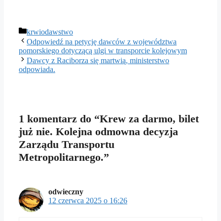
Kategorie
krwiodawstwo
Odpowiedź na petycję dawców z województwa
pomorskiego dotyczącą ulgi w transporcie kolejowym
Dawcy z Raciborza się martwią, ministerstwo
odpowiada.
1 komentarz do “Krew za darmo, bilet
już nie. Kolejna odmowna decyzja
Zarządu Transportu
Metropolitarnego.”
odwieczny
12 czerwca 2025 o 16:26