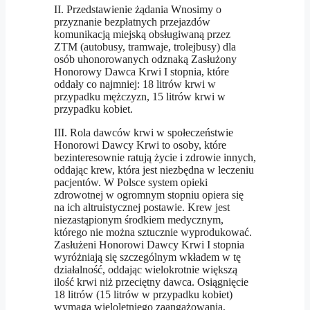
II. Przedstawienie żądania Wnosimy o
przyznanie bezpłatnych przejazdów
komunikacją miejską obsługiwaną przez
ZTM (autobusy, tramwaje, trolejbusy) dla
osób uhonorowanych odznaką Zasłużony
Honorowy Dawca Krwi I stopnia, które
oddały co najmniej: 18 litrów krwi w
przypadku mężczyzn, 15 litrów krwi w
przypadku kobiet.
III. Rola dawców krwi w społeczeństwie
Honorowi Dawcy Krwi to osoby, które
bezinteresownie ratują życie i zdrowie innych,
oddając krew, która jest niezbędna w leczeniu
pacjentów. W Polsce system opieki
zdrowotnej w ogromnym stopniu opiera się
na ich altruistycznej postawie. Krew jest
niezastąpionym środkiem medycznym,
którego nie można sztucznie wyprodukować.
Zasłużeni Honorowi Dawcy Krwi I stopnia
wyróżniają się szczególnym wkładem w tę
działalność, oddając wielokrotnie większą
ilość krwi niż przeciętny dawca. Osiągnięcie
18 litrów (15 litrów w przypadku kobiet)
wymaga wieloletniego zaangażowania,