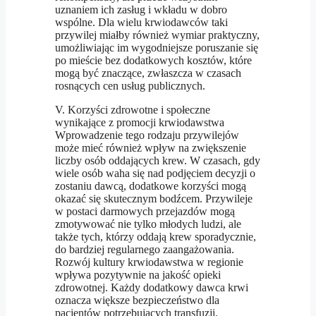
uznaniem ich zasług i wkładu w dobro
wspólne. Dla wielu krwiodawców taki
przywilej miałby również wymiar praktyczny,
umożliwiając im wygodniejsze poruszanie się
po mieście bez dodatkowych kosztów, które
mogą być znaczące, zwłaszcza w czasach
rosnących cen usług publicznych.
V. Korzyści zdrowotne i społeczne
wynikające z promocji krwiodawstwa
Wprowadzenie tego rodzaju przywilejów
może mieć również wpływ na zwiększenie
liczby osób oddających krew. W czasach, gdy
wiele osób waha się nad podjęciem decyzji o
zostaniu dawcą, dodatkowe korzyści mogą
okazać się skutecznym bodźcem. Przywileje
w postaci darmowych przejazdów mogą
zmotywować nie tylko młodych ludzi, ale
także tych, którzy oddają krew sporadycznie,
do bardziej regularnego zaangażowania.
Rozwój kultury krwiodawstwa w regionie
wpływa pozytywnie na jakość opieki
zdrowotnej. Każdy dodatkowy dawca krwi
oznacza większe bezpieczeństwo dla
pacjentów potrzebujących transfuzji.