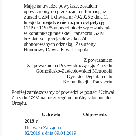
Mając na uwadze powyższe, zostałem
upoważniony do przekazania informacji, iż
Zarząd GZM Uchwałą nr 49/2025 z dnia 11
lutego br.
negatywnie rozpatrzył petycję
CRP nr 1/2025 w przedmiocie wprowadzenia
w komunikacji miejskiej Transportu GZM
bezpłatnych przejazdów dla osób
uhonorowanych odznaką „Zasłużony
Honorowy Dawca Krwi I stopnia”.
Z poważaniem
Z upoważnienia Przewodniczącego Zarządu
Górnośląsko-Zagłębiowskiej Metropolii
Dyrektor Departamentu
Komunikacji i Transportu
Poniżej zamieszczamy odpowiedzi w postaci Uchwał
Zarządu GZM na poszczególne prośby składane do
Urzędu.
Uchwała
Odpowiedź
2019 r.
Uchwała Zarządu nr
82/2019 z dnia 09.04.2019