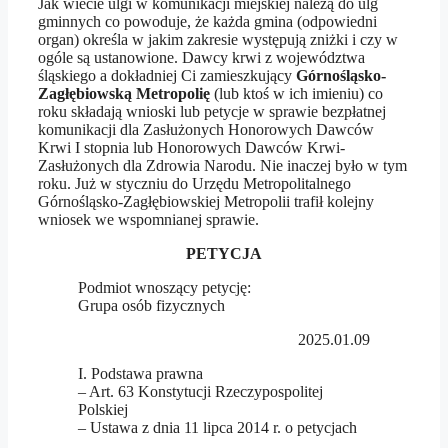
Jak wiecie ulgi w komunikacji miejskiej należą do ulg
gminnych co powoduje, że każda gmina (odpowiedni
organ) określa w jakim zakresie występują zniżki i czy w
ogóle są ustanowione. Dawcy krwi z województwa
śląskiego a dokładniej Ci zamieszkujący
Górnośląsko-
Zagłębiowską Metropolię
(lub ktoś w ich imieniu) co
roku składają wnioski lub petycje w sprawie bezpłatnej
komunikacji dla Zasłużonych Honorowych Dawców
Krwi I stopnia lub Honorowych Dawców Krwi-
Zasłużonych dla Zdrowia Narodu. Nie inaczej było w tym
roku. Już w styczniu do Urzędu Metropolitalnego
Górnośląsko-Zagłębiowskiej Metropolii trafił kolejny
wniosek we wspomnianej sprawie.
PETYCJA
Podmiot wnoszący petycję:
Grupa osób fizycznych
2025.01.09
I. Podstawa prawna
– Art. 63 Konstytucji Rzeczypospolitej
Polskiej
– Ustawa z dnia 11 lipca 2014 r. o petycjach