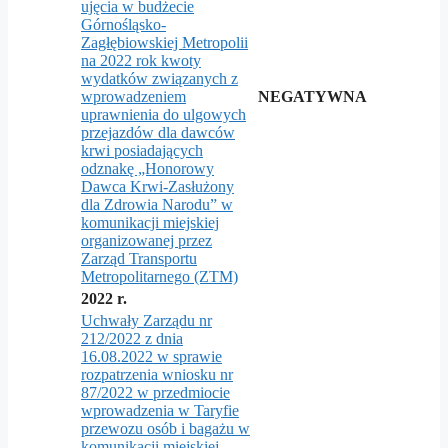
ujęcia w budżecie
Górnośląsko-
Zagłębiowskiej Metropolii
na 2022 rok kwoty
wydatków związanych z
wprowadzeniem
NEGATYWNA
uprawnienia do ulgowych
przejazdów dla dawców
krwi posiadających
odznakę „Honorowy
Dawca Krwi-Zasłużony
dla Zdrowia Narodu” w
komunikacji miejskiej
organizowanej przez
Zarząd Transportu
Metropolitarnego (ZTM)
2022 r.
Uchwały Zarządu nr
212/2022 z dnia
16.08.2022 w sprawie
rozpatrzenia wniosku nr
87/2022 w przedmiocie
wprowadzenia w Taryfie
przewozu osób i bagażu w
komunikacji miejskiej