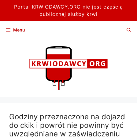
Portal KRWIODAWCY.ORG nie jest częścią
publicznej służby krwi
Przejdź
Menu
do
treści
Godziny przeznaczone na dojazd
do ckik i powrót nie powinny być
uwzględniane w zaświadczeniu