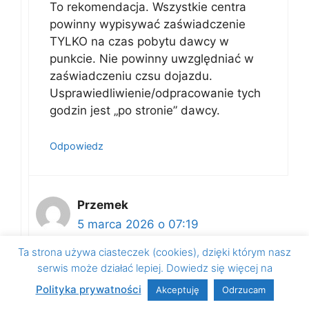
To rekomendacja. Wszystkie centra
powinny wypisywać zaświadczenie
TYLKO na czas pobytu dawcy w
punkcie. Nie powinny uwzględniać w
zaświadczeniu czsu dojazdu.
Usprawiedliwienie/odpracowanie tych
godzin jest „po stronie” dawcy.
Odpowiedz
Przemek
5 marca 2026 o 07:19
Ta strona używa ciasteczek (cookies), dzięki którym nasz
serwis może działać lepiej. Dowiedz się więcej na
W takim razie rezygnuję z bycia
Polityka prywatności
Akceptuję
Odrzucam
dawcą. Bawcie się sami.