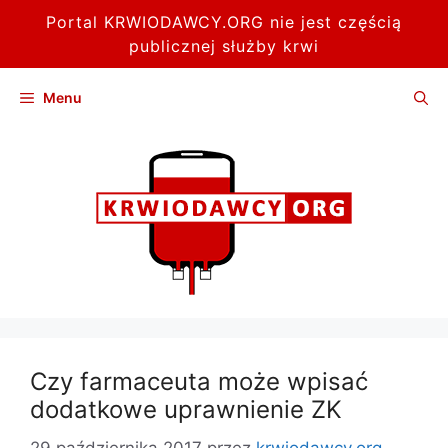
Portal KRWIODAWCY.ORG nie jest częścią
publicznej służby krwi
Przejdź
Menu
do
treści
Czy farmaceuta może wpisać
dodatkowe uprawnienie ZK
29 października 2017
przez
krwiodawcy.org