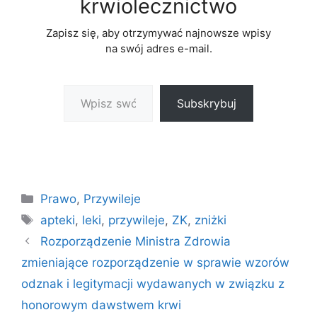
krwiolecznictwo
Zapisz się, aby otrzymywać najnowsze wpisy
na swój adres e-mail.
Wpisz swój adres e-mail…
Subskrybuj
Kategorie
Prawo
,
Przywileje
Tagi
apteki
,
leki
,
przywileje
,
ZK
,
zniżki
Rozporządzenie Ministra Zdrowia
zmieniające rozporządzenie w sprawie wzorów
odznak i legitymacji wydawanych w związku z
honorowym dawstwem krwi