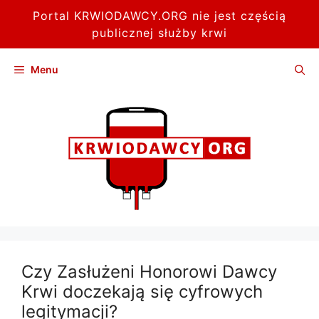
Portal KRWIODAWCY.ORG nie jest częścią
publicznej służby krwi
Przejdź
Menu
do
treści
Czy Zasłużeni Honorowi Dawcy
Krwi doczekają się cyfrowych
legitymacji?