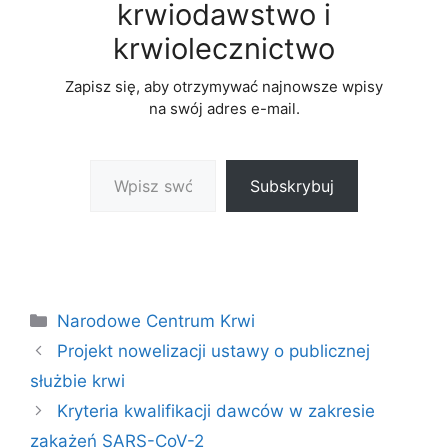
krwiodawstwo i
krwiolecznictwo
Zapisz się, aby otrzymywać najnowsze wpisy
na swój adres e-mail.
Wpisz swój adres e-mail…
Subskrybuj
Kategorie
Narodowe Centrum Krwi
Projekt nowelizacji ustawy o publicznej
służbie krwi
Kryteria kwalifikacji dawców w zakresie
zakażeń SARS-CoV-2