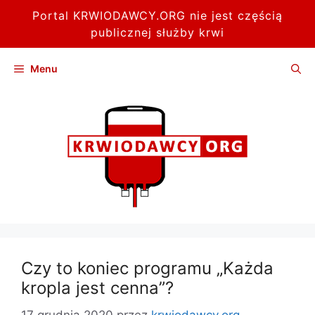
Portal KRWIODAWCY.ORG nie jest częścią
publicznej służby krwi
Przejdź
Menu
do
treści
Czy to koniec programu „Każda
kropla jest cenna”?
17 grudnia 2020
przez
krwiodawcy.org