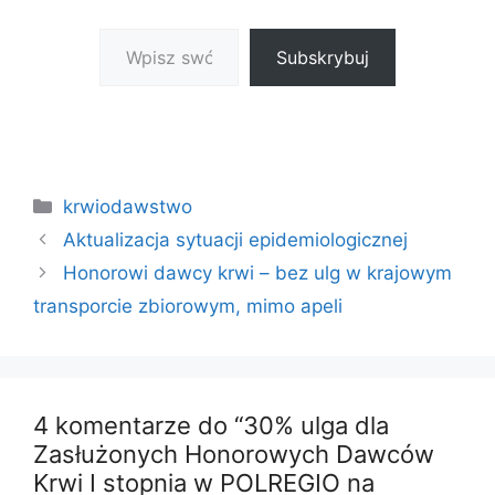
Wpisz swój adres e-mail…
Subskrybuj
Kategorie
krwiodawstwo
Aktualizacja sytuacji epidemiologicznej
Honorowi dawcy krwi – bez ulg w krajowym
transporcie zbiorowym, mimo apeli
4 komentarze do “30% ulga dla
Zasłużonych Honorowych Dawców
Krwi I stopnia w POLREGIO na