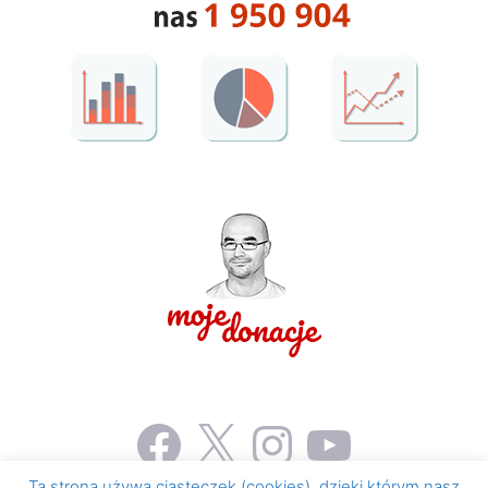
Facebook
X
Instagram
YouTube
Ta strona używa ciasteczek (cookies), dzięki którym nasz