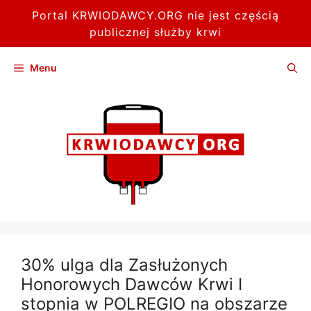
Portal KRWIODAWCY.ORG nie jest częścią
publicznej służby krwi
Przejdź
Menu
do
treści
30% ulga dla Zasłużonych
Honorowych Dawców Krwi I
stopnia w POLREGIO na obszarze