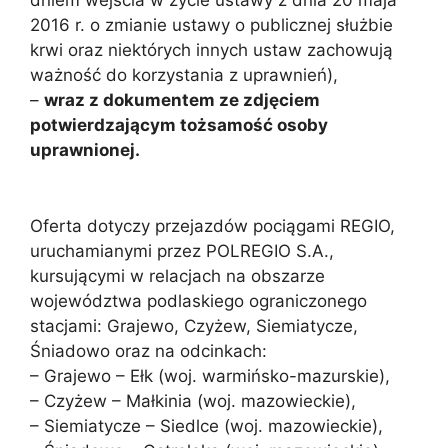
dniem wejścia w życie ustawy z dnia 20 maja
2016 r. o zmianie ustawy o publicznej służbie
krwi oraz niektórych innych ustaw zachowują
ważność do korzystania z uprawnień),
–
wraz z dokumentem ze zdjęciem
potwierdzającym tożsamość osoby
uprawnionej.
Oferta dotyczy przejazdów pociągami REGIO,
uruchamianymi przez POLREGIO S.A.,
kursującymi w relacjach na obszarze
województwa podlaskiego ograniczonego
stacjami: Grajewo, Czyżew, Siemiatycze,
Śniadowo oraz na odcinkach:
– Grajewo – Ełk (woj. warmińsko-mazurskie),
– Czyżew – Małkinia (woj. mazowieckie),
– Siemiatycze – Siedlce (woj. mazowieckie),