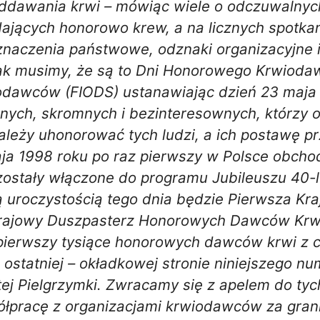
ddawania krwi – mówiąc wiele o odczuwalnych
dających honorowo krew, a na licznych spotka
naczenia państwowe, odznaki organizacyjne i
nak musimy, że są to Dni Honorowego Krwiod
iodawców (FIODS) ustanawiając dzień 23 ma
nych, skromnych i bezinteresownych, którzy o
 należy uhonorować tych ludzi, a ich postawę 
aja 1998 roku po raz pierwszy w Polsce obc
ostały włączone do programu Jubileuszu 40
ą uroczystością tego dnia będzie Pierwsza 
 Krajowy Duszpasterz Honorowych Dawców Krw
pierwszy tysiące honorowych dawców krwi z ca
statniej – okładkowej stronie niniejszego nu
j Pielgrzymki. Zwracamy się z apelem do tyc
półpracę z organizacjami krwiodawców za gran