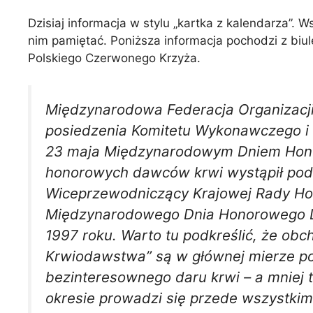
Dzisiaj informacja w stylu „kartka z kalendarza”.
nim pamiętać. Poniższa informacja pochodzi z bi
Polskiego Czerwonego Krzyża.
Międzynarodowa Federacja Organizacj
posiedzenia Komitetu Wykonawczego i R
23 maja Międzynarodowym Dniem Hono
honorowych dawców krwi wystąpił pod
Wiceprzewodniczący Krajowej Rady H
Międzynarodowego Dnia Honorowego Daw
1997 roku. Warto tu podkreślić, że ob
Krwiodawstwa” są w głównej mierze p
bezinteresownego daru krwi – a mniej 
okresie prowadzi się przede wszystk