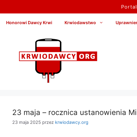
Porta
Przejdź
Honorowi Dawcy Krwi
Krwiodawstwo
Uprawnieni
do
treści
23 maja – rocznica ustanowienia
23 maja 2025
przez
krwiodawcy.org