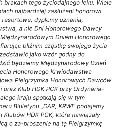
 brakach tego życiodajnego leku. Wiele
niach najbardziej zasłużeni honorowi
 resortowe, dyplomy uznania,
awstwa, a nie Dni Honorowego Dawcy
ja Międzynarodowym Dniem Honorowego
fiarując bliźnim cząstkę swojego życia
przedstawić jako wzór godny do
hodzić będziemy Międzynarodowy Dzień
-lecia Honorowego Krwiodawstwa
Krajowa Pielgrzymka Honorowych Dawców
i oraz Klub HDK PCK przy Ordynaria-
łego kraju spotkają się w tym
meru Biuletynu „DAR, KRWI” podajemy
h Klubów HDK PCK, które nawiązały
icą o za-proszenie na tę Pielgrzymkę