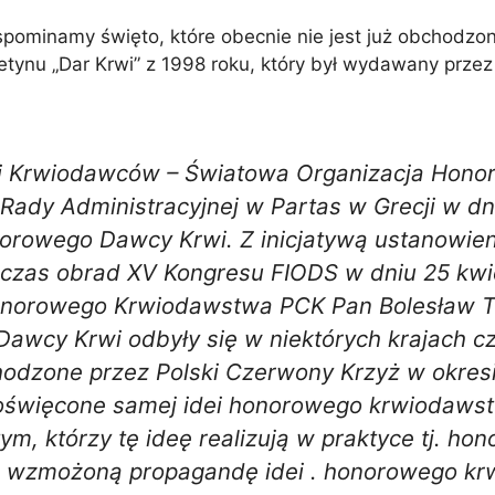
 Wspominamy święto, które obecnie nie jest już obchodzo
uletynu „Dar Krwi” z 1998 roku, który był wydawany p
i Krwiodawców – Światowa Organizacja Hon
ady Administracyjnej w Partas w Grecji w dni
rowego Dawcy Krwi. Z inicjatywą ustanowie
czas obrad XV Kongresu FIODS w dniu 25 kwie
onorowego Krwiodawstwa PCK Pan Bolesław T
cy Krwi odbyły się w niektórych krajach cz
chodzone przez Polski Czerwony Krzyż w okres
oświęcone samej idei honorowego krwiodawst
tym, którzy tę ideę realizują w praktyce tj.
im wzmożoną propagandę idei . honorowego k