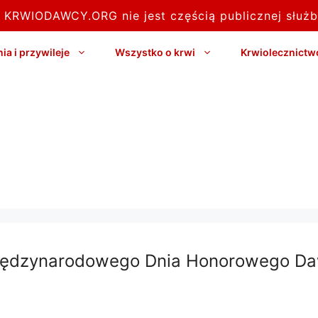
l KRWIODAWCY.ORG nie jest częścią publicznej służb
a i przywileje
Wszystko o krwi
Krwiolecznictw
 Międzynarodowego Dnia Honorowego Da