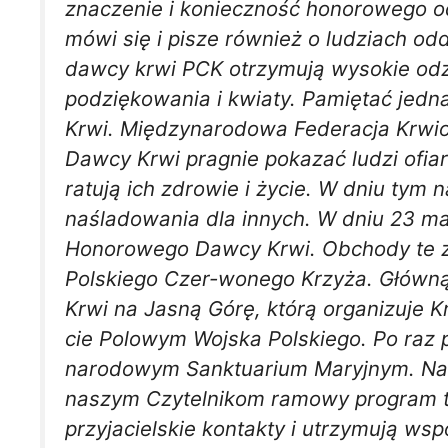
znaczenie i konieczność honorowego o
mówi się i pisze również o ludziach od
dawcy krwi PCK otrzymują wysokie odz
podziękowania i kwiaty. Pamiętać jed
Krwi. Międzynarodowa Federacja Krw
Dawcy Krwi pragnie pokazać ludzi ofiar
ratują ich zdrowie i życie. W dniu tym
naśladowania dla innych. W dniu 23 m
Honorowego Dawcy Krwi. Obchody te z
Polskiego Czer-wonego Krzyża. Główn
Krwi na Jasną Górę, którą organizuje
cie Polowym Wojska Polskiego. Po raz 
narodowym Sanktuarium Maryjnym. Na o
naszym Czytelnikom ramowy program te
przyjacielskie kontakty i utrzymują ws