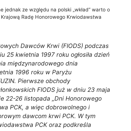
ne jednak ze względu na polski „wkład” warto o
rzez Krajową Radę Honorowego Krwiodawstwa
orowych Dawców Krwi (FIODS) podczas
u 25 kwietnia 1997 roku ogłosiła dzień
nia międzynarodowego dnia
tnia 1996 roku w Paryżu
UZIN. Pierwsze obchody
łonkowskich FIODS już w dniu 23 maja
ie 22-26 listopada „Dni Honorowego
wa PCK, a więc dobrowolnego i
 honorowym dawcom krwi PCK. W tym
rwiodawstwa PCK oraz podkreśla