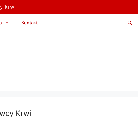
y krwi
o
Kontakt
wcy Krwi