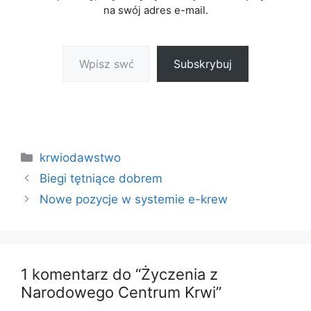
na swój adres e-mail.
Wpisz swój adres e-mail…
Subskrybuj
Kategorie
krwiodawstwo
Biegi tętniące dobrem
Nowe pozycje w systemie e-krew
1 komentarz do “Życzenia z
Narodowego Centrum Krwi”