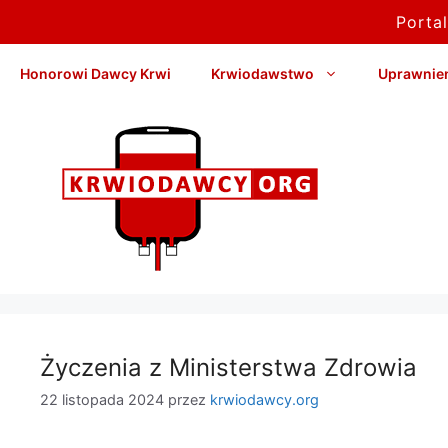
Porta
Przejdź
Honorowi Dawcy Krwi
Krwiodawstwo
Uprawnieni
do
treści
Życzenia z Ministerstwa Zdrowia
22 listopada 2024
przez
krwiodawcy.org