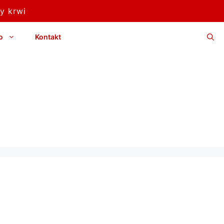
y krwi
o
Kontakt