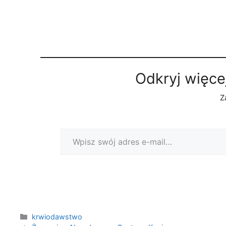
Odkryj więce
Z
Wpisz swój adres e-mail…
Kategorie
krwiodawstwo