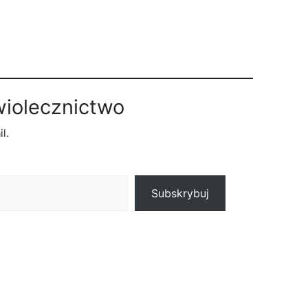
wiolecznictwo
l.
Subskrybuj