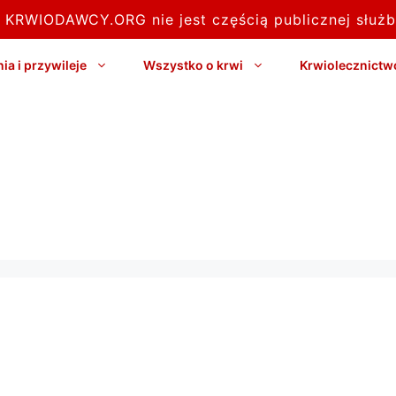
l KRWIODAWCY.ORG nie jest częścią publicznej służb
a i przywileje
Wszystko o krwi
Krwiolecznictw