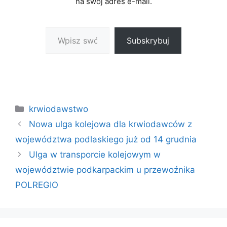
na swój adres e-mail.
Wpisz swój adres e-mail…
Subskrybuj
Kategorie
krwiodawstwo
Nowa ulga kolejowa dla krwiodawców z
województwa podlaskiego już od 14 grudnia
Ulga w transporcie kolejowym w
województwie podkarpackim u przewoźnika
POLREGIO