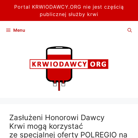
Portal KRWIODAWCY.ORG nie jest częścią
publicznej służby krwi
Przejdź
Menu
do
treści
Zasłużeni Honorowi Dawcy
Krwi mogą korzystać
ze specjalnej oferty POLREGIO na