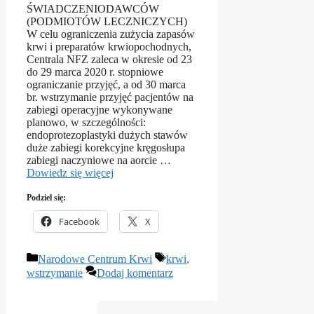
ŚWIADCZENIODAWCÓW
(PODMIOTÓW LECZNICZYCH)
W celu ograniczenia zużycia zapasów
krwi i preparatów krwiopochodnych,
Centrala NFZ zaleca w okresie od 23
do 29 marca 2020 r. stopniowe
ograniczanie przyjęć, a od 30 marca
br. wstrzymanie przyjęć pacjentów na
zabiegi operacyjne wykonywane
planowo, w szczególności:
endoprotezoplastyki dużych stawów
duże zabiegi korekcyjne kręgosłupa
zabiegi naczyniowe na aorcie …
Dowiedz się więcej
Podziel się:
Facebook
X
Kategorie
Tagi
Narodowe Centrum Krwi
krwi
,
wstrzymanie
Dodaj komentarz