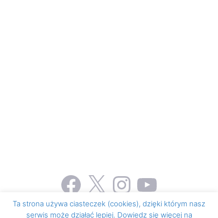
Facebook
X
Instagram
YouTube
Ta strona używa ciasteczek (cookies), dzięki którym nasz
serwis może działać lepiej. Dowiedz się więcej na
© 2026 Honorowe krwiodawstwo i krwiolecznictwo
•