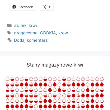
Facebook
X
Kategorie
Zbiórki krwi
Tagi
drogocenna
,
GDDKiA
,
krew
Dodaj komentarz
Stany magazynowe krwi