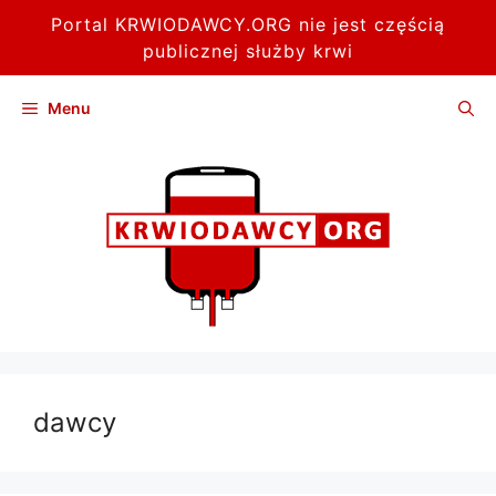
Portal KRWIODAWCY.ORG nie jest częścią
publicznej służby krwi
Przejdź
Menu
do
treści
dawcy