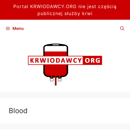
Portal KRWIODAWCY.ORG nie jest częścią
publicznej służby krwi
Przejdź
Menu
do
treści
Blood