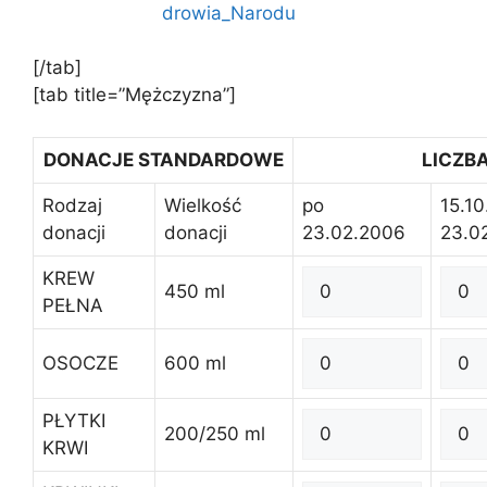
[/tab]
[tab title=”Mężczyzna”]
DONACJE STANDARDOWE
LICZB
Rodzaj
Wielkość
po
15.10
donacji
donacji
23.02.2006
23.0
KREW
450 ml
PEŁNA
OSOCZE
600 ml
PŁYTKI
200/250 ml
KRWI