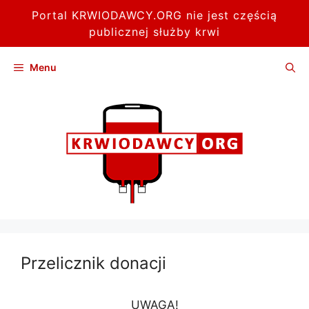
Portal KRWIODAWCY.ORG nie jest częścią
publicznej służby krwi
Przejdź
Menu
do
treści
Przelicznik donacji
UWAGA!