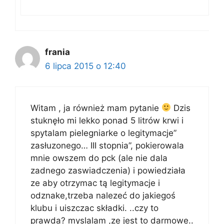
frania
6 lipca 2015 o 12:40
Witam , ja również mam pytanie
Dzis
stuknęło mi lekko ponad 5 litrów krwi i
spytalam pielegniarke o legitymacje”
zasłuzonego… III stopnia”, pokierowala
mnie owszem do pck (ale nie dala
zadnego zaswiadczenia) i powiedziała
ze aby otrzymac tą legitymacje i
odznake,trzeba nalezeć do jakiegoś
klubu i uiszczac składki. ..czy to
prawda? myslalam ,ze jest to darmowe..