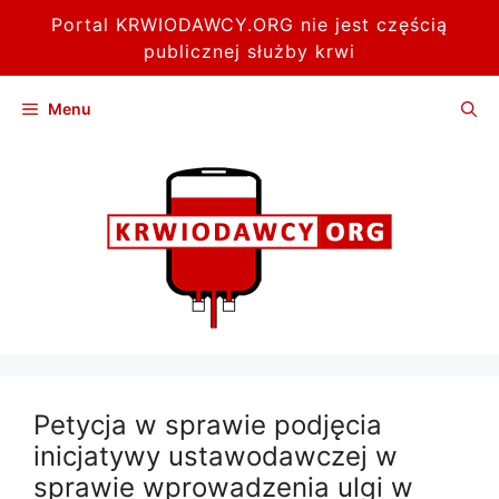
Portal KRWIODAWCY.ORG nie jest częścią
publicznej służby krwi
Przejdź
Menu
do
treści
Petycja w sprawie podjęcia
inicjatywy ustawodawczej w
sprawie wprowadzenia ulgi w