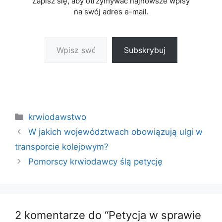
Zapisz się, aby otrzymywać najnowsze wpisy
na swój adres e-mail.
Wpisz swój adres e-mail…
Subskrybuj
Kategorie
krwiodawstwo
W jakich województwach obowiązują ulgi w
transporcie kolejowym?
Pomorscy krwiodawcy ślą petycję
2 komentarze do “Petycja w sprawie