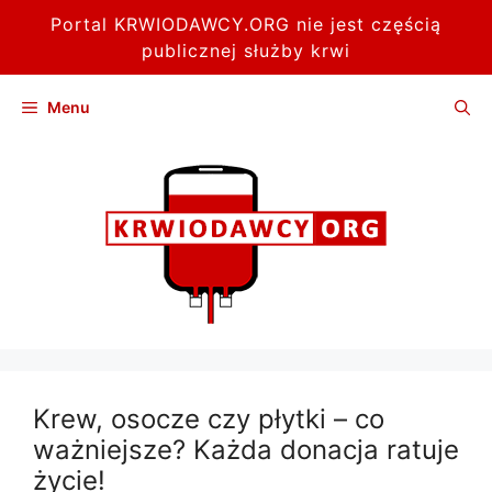
Portal KRWIODAWCY.ORG nie jest częścią
publicznej służby krwi
Przejdź
Menu
do
treści
Krew, osocze czy płytki – co
ważniejsze? Każda donacja ratuje
życie!