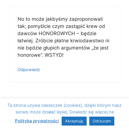
No to może jakbyśmy zaproponowali
tak; pomyślcie czym zastąpić krew od
dawców HONOROWYCH – będzie
łatwiej. Zróbcie płatne krwiodawstwo ni
nie będzie głupich argumentów „że jest
honorowe”. WSTYD!
Odpowiedz
Bubu
Ta strona używa ciasteczek (cookies), dzięki którym nasz
7 października 2024 o 11:15
serwis może działać lepiej. Dowiedz się więcej na
Polityka prywatności
Akceptuję
Odrzucam