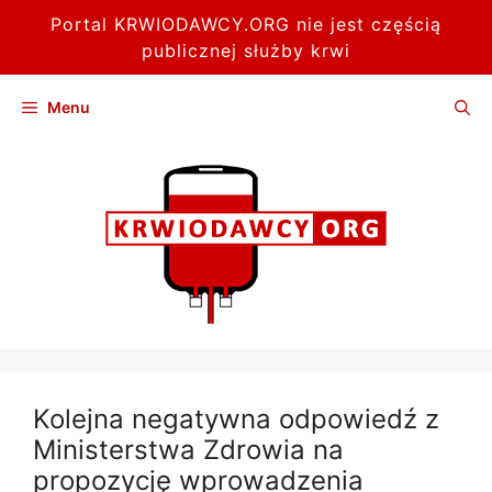
Portal KRWIODAWCY.ORG nie jest częścią
publicznej służby krwi
Przejdź
Menu
do
treści
Kolejna negatywna odpowiedź z
Ministerstwa Zdrowia na
propozycję wprowadzenia