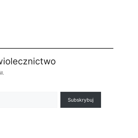
wiolecznictwo
l.
Subskrybuj