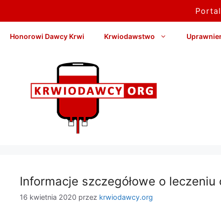
Porta
Przejdź
Honorowi Dawcy Krwi
Krwiodawstwo
Uprawnieni
do
treści
Informacje szczegółowe o leczeni
16 kwietnia 2020
przez
krwiodawcy.org