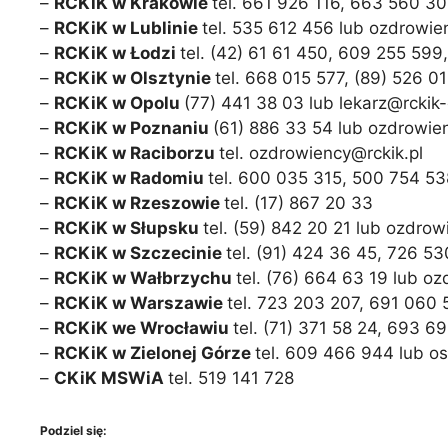
–
RCKiK w Krakowie
tel. 661 926 116, 663 560 3
–
RCKiK w Lublinie
tel. 535 612 456 lub ozdrowien
–
RCKiK w Łodzi
tel. (42) 61 61 450, 609 255 599
–
RCKiK w Olsztynie
tel. 668 015 577, (89) 526 01
–
RCKiK w Opolu
(77) 441 38 03 lub lekarz@rckik
–
RCKiK w Poznaniu
(61) 886 33 54 lub ozdrowie
–
RCKiK w Raciborzu
tel. ozdrowiency@rckik.pl
–
RCKiK w Radomiu
tel. 600 035 315, 500 754 53
–
RCKiK w Rzeszowie
tel. (17) 867 20 33
–
RCKiK w Słupsku
tel. (59) 842 20 21 lub ozdr
–
RCKiK w Szczecinie
tel. (91) 424 36 45, 726 5
–
RCKiK w Wałbrzychu
tel. (76) 664 63 19 lub o
–
RCKiK w Warszawie
tel. 723 203 207, 691 060
–
RCKiK we Wrocławiu
tel. (71) 371 58 24, 693 
–
RCKiK w Zielonej Górze
tel. 609 466 944 lub o
–
CKiK MSWiA
tel. 519 141 728
Podziel się: