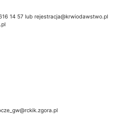
 616 14 57 lub rejestracja@krwiodawstwo.pl
.pl
ocze_gw@rckik.zgora.pl