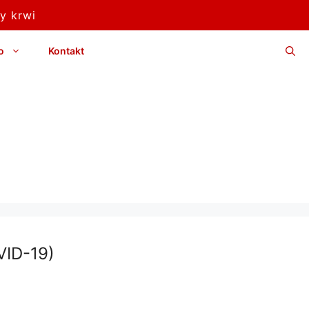
y krwi
o
Kontakt
VID-19)