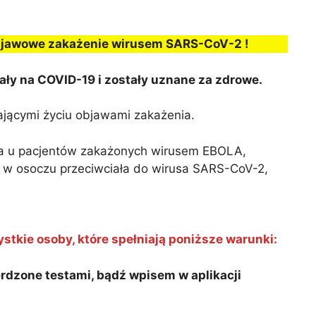
bjawowe zakażenie wirusem SARS-CoV-2 !
ały na COVID-19 i zostały uznane za zdrowe.
ającymi życiu objawami zakażenia.
na u pacjentów zakażonych wirusem EBOLA,
 w osoczu przeciwciała do wirusa SARS-CoV-2,
tkie osoby, które spełniają poniższe warunki:
dzone testami, bądź wpisem w aplikacji