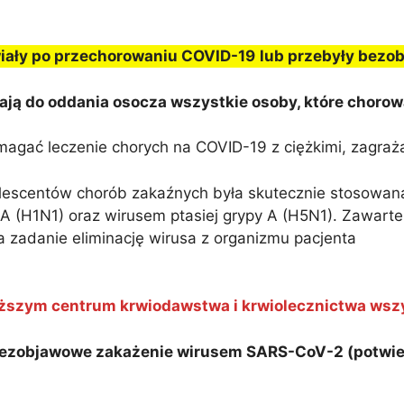
wiały po przechorowaniu COVID-19
lub przebyły bezo
ją do oddania osocza wszystkie osoby, które chorow
magać leczenie chorych na COVID-19 z ciężkimi, zagraż
alescentów chorób zakaźnych była skutecznie stosowa
 (H1N1) oraz wirusem ptasiej grypy A (H5N1). Zawarte
 zadanie eliminację wirusa z organizmu pacjenta
liższym centrum krwiodawstwa i krwiolecznictwa wszys
bezobjawowe zakażenie wirusem SARS-CoV-2 (potwier