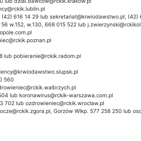
00 lub dzial.dawcow@rckik.krakow.pl
cy@rckik.lublin.pl
, (42) 616 14 29 lub sekretariat@krwiodawstwo.pl, (42)
 56 w.152, w.130, 668 015 522 lub j.zwierzynski@rckikol
-opole.com.pl
niec@rckik.poznan.pl
8 lub pobieranie@rckik.radom.pl
owiency@krwiodawstwo.slupsk.pl
30 560
zdrowieniec@rckik.walbrzych.pl
 504 lub koronawirus@rckik-warszawa.com.pl
693 702 lub ozdrowieniec@rckik.wroclaw.pl
socze@rckik.zgora.pl, Gorzów Wlkp. 577 258 250 lub os