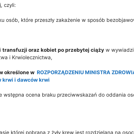
j
, czyli:
dku osób, które przeszły zakażenie w sposób bezobjawo
i
transfuzji oraz kobiet po przebytej ciąży
w wywiadzi
wa i Krwiolecznictwa,
ów określone w
ROZPORZĄDZENIU MINISTRA ZDROWIA z 
 krwi i dawców krwi
e wstępna ocena braku przeciwwskazań do oddania osocz
ie której pobrana z żyły krew jest rozdzielana na osoc