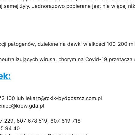
tej samej żyły. Jednorazowo pobierane jest nie więcej 
ji patogenów, dzielone na dawki wielkości 100-200 ml
neutralizujących wirusa, chorym na Covid-19 przetacza
ek:
972 100 lub lekarz@rckik-bydgoszcz.com.pl
ieniec@krew.gda.pl
227 229, 607 678 519, 607 619 718
335 94 40