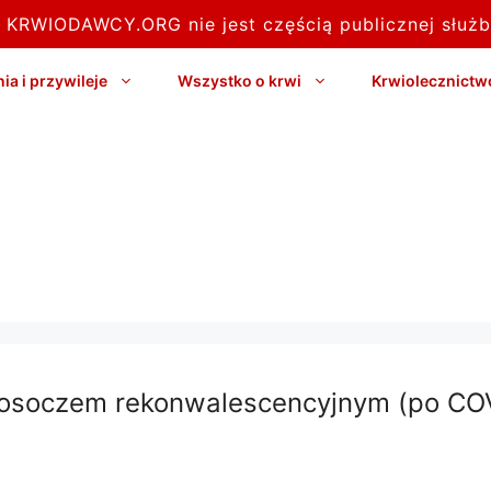
l KRWIODAWCY.ORG nie jest częścią publicznej służb
a i przywileje
Wszystko o krwi
Krwiolecznictw
u osoczem rekonwalescencyjnym (po CO