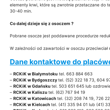
elementy krwi, które są zwrotnie przetaczane do 
30-40 min.
Co dalej dzieje się z osoczem ?
Pobrane osocze jest poddawane procedurze redukc
W zależności od zawartości w osoczu przeciwciał 
Dane kontaktowe do placów
–
RCKiK w Białymstoku
tel. 663 884 663
–
RCKiK w Bydgoszczy
tel. (52) 322 18 73, 604 
–
RCKiK w Gdańsku
tel. 503 651 645 lub ozdrow
–
RCKiK w Kaliszu
tel. (62) 767 94 19
–
RCKiK w Katowicach
tel. (32) 208 74 19, 726 
–
RCKiK w Kielcach
tel. (41) 335 94 01 lub (41) 