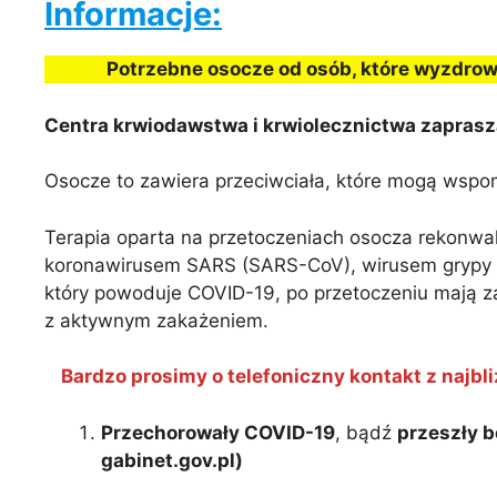
Informacje:
Potrzebne osocze od osób, które wyzdro
Centra krwiodawstwa i krwiolecznictwa zaprasza
Osocze to zawiera przeciwciała, które mogą wspo
Terapia oparta na przetoczeniach osocza rekonw
koronawirusem SARS (SARS-CoV), wirusem grypy A
który powoduje COVID-19, po przetoczeniu mają za
z aktywnym zakażeniem.
Bardzo prosimy o telefoniczny kontakt z najb
Przechorowały COVID-19
, bądź
przeszły 
gabinet.gov.pl)