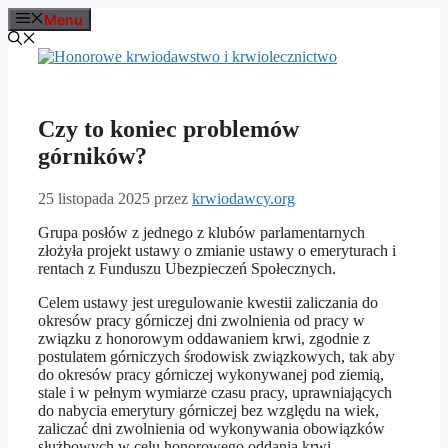
Przejdź
Menu
do
treści
Czy to koniec problemów
górników?
25 listopada 2025
przez
krwiodawcy.org
Grupa posłów z jednego z klubów parlamentarnych
złożyła projekt ustawy o zmianie ustawy o emeryturach i
rentach z Funduszu Ubezpieczeń Społecznych.
Celem ustawy jest uregulowanie kwestii zaliczania do
okresów pracy górniczej dni zwolnienia od pracy w
związku z honorowym oddawaniem krwi, zgodnie z
postulatem górniczych środowisk związkowych, tak aby
do okresów pracy górniczej wykonywanej pod ziemią,
stale i w pełnym wymiarze czasu pracy, uprawniających
do nabycia emerytury górniczej bez względu na wiek,
zaliczać dni zwolnienia od wykonywania obowiązków
służbowych w celu honorowego oddania krwi.