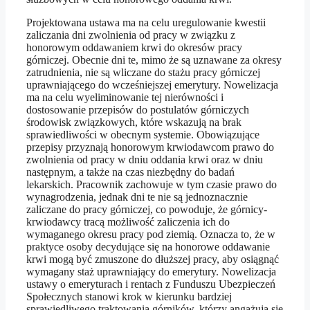
Projektowana ustawa ma na celu uregulowanie kwestii
zaliczania dni zwolnienia od pracy w związku z
honorowym oddawaniem krwi do okresów pracy
górniczej. Obecnie dni te, mimo że są uznawane za okresy
zatrudnienia, nie są wliczane do stażu pracy górniczej
uprawniającego do wcześniejszej emerytury. Nowelizacja
ma na celu wyeliminowanie tej nierówności i
dostosowanie przepisów do postulatów górniczych
środowisk związkowych, które wskazują na brak
sprawiedliwości w obecnym systemie. Obowiązujące
przepisy przyznają honorowym krwiodawcom prawo do
zwolnienia od pracy w dniu oddania krwi oraz w dniu
następnym, a także na czas niezbędny do badań
lekarskich. Pracownik zachowuje w tym czasie prawo do
wynagrodzenia, jednak dni te nie są jednoznacznie
zaliczane do pracy górniczej, co powoduje, że górnicy-
krwiodawcy tracą możliwość zaliczenia ich do
wymaganego okresu pracy pod ziemią. Oznacza to, że w
praktyce osoby decydujące się na honorowe oddawanie
krwi mogą być zmuszone do dłuższej pracy, aby osiągnąć
wymagany staż uprawniający do emerytury. Nowelizacja
ustawy o emeryturach i rentach z Funduszu Ubezpieczeń
Społecznych stanowi krok w kierunku bardziej
sprawiedliwego traktowania górników, którzy angażują się