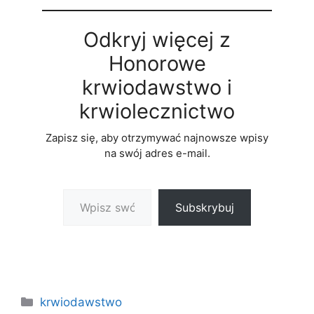
Odkryj więcej z
Honorowe
krwiodawstwo i
krwiolecznictwo
Zapisz się, aby otrzymywać najnowsze wpisy
na swój adres e-mail.
Wpisz swój adres e-mail…
Subskrybuj
Kategorie
krwiodawstwo