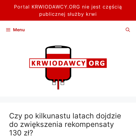
Portal KRWIODAWCY.ORG nie jest częścią
publicznej służby krwi
Przejdź
Menu
do
treści
Czy po kilkunastu latach dojdzie
do zwiększenia rekompensaty
130 zł?