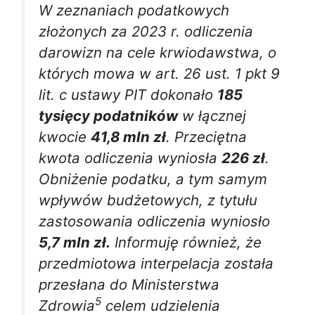
W zeznaniach podatkowych
złożonych za 2023 r. odliczenia
darowizn na cele krwiodawstwa, o
których mowa w art. 26 ust. 1 pkt 9
lit. c ustawy PIT dokonało
185
tysięcy podatników
w łącznej
kwocie
41,8 mln zł
. Przeciętna
kwota odliczenia wyniosła
226 zł
.
Obniżenie podatku, a tym samym
wpływów budżetowych, z tytułu
zastosowania odliczenia wyniosło
5,7 mln zł.
Informuję również, że
przedmiotowa interpelacja została
przesłana do Ministerstwa
5
Zdrowia
celem udzielenia