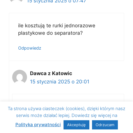
15 stycznia 2025 o 07:47
ile kosztują te rurki jednorazowe
plastykowe do separatora?
Odpowiedz
Dawca z Katowic
15 stycznia 2025 o 20:01
Pielęgniarz dokonujący wkłucia podał
Ta strona używa ciasteczek (cookies), dzięki którym nasz
mi cenę za zestaw do poboru
serwis może działać lepiej. Dowiedz się więcej na
jednocześnie płytek i osocza na 1,5k, a
Polityka prywatności
Akceptuję
Odrzucam
szpital za tę dawkę terapeutyczną