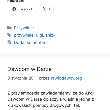
Podziel się:
Facebook
X
Kategorie
Przywileje
Tagi
przywileje
,
ulgi
,
zniżki
Dodaj komentarz
Dawcom w Darze
8 stycznia 2011
przez
krwiodawcy.org
Z przyjemnością zawiadamiamy, że do Akcji
Dawcom w Darze dołączyła właśnie jedna z
krakowskich pomocy drogowych: tel.