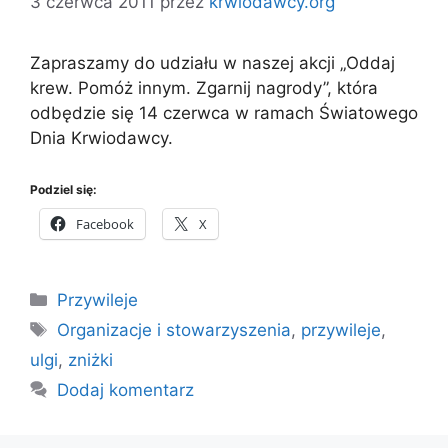
3 czerwca 2011
przez
krwiodawcy.org
Zapraszamy do udziału w naszej akcji „Oddaj
krew. Pomóż innym. Zgarnij nagrody”, która
odbędzie się 14 czerwca w ramach Światowego
Dnia Krwiodawcy.
Podziel się:
Facebook
X
Kategorie
Przywileje
Tagi
Organizacje i stowarzyszenia
,
przywileje
,
ulgi
,
zniżki
Dodaj komentarz