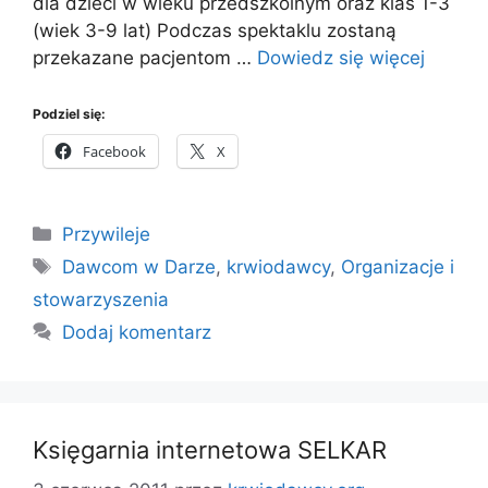
dla dzieci w wieku przedszkolnym oraz klas 1-3
(wiek 3-9 lat) Podczas spektaklu zostaną
przekazane pacjentom …
Dowiedz się więcej
Podziel się:
Facebook
X
Kategorie
Przywileje
Tagi
Dawcom w Darze
,
krwiodawcy
,
Organizacje i
stowarzyszenia
Dodaj komentarz
Księgarnia internetowa SELKAR