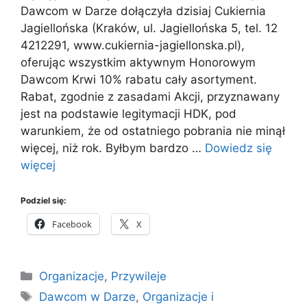
Dawcom w Darze dołączyła dzisiaj Cukiernia
Jagiellońska (Kraków, ul. Jagiellońska 5, tel. 12
4212291, www.cukiernia-jagiellonska.pl),
oferując wszystkim aktywnym Honorowym
Dawcom Krwi 10% rabatu cały asortyment.
Rabat, zgodnie z zasadami Akcji, przyznawany
jest na podstawie legitymacji HDK, pod
warunkiem, że od ostatniego pobrania nie minął
więcej, niż rok. Byłbym bardzo …
Dowiedz się
więcej
Podziel się:
Facebook
X
Kategorie
Organizacje
,
Przywileje
Tagi
Dawcom w Darze
,
Organizacje i