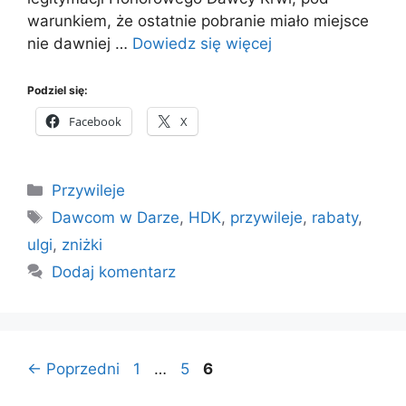
warunkiem, że ostatnie pobranie miało miejsce
nie dawniej …
Dowiedz się więcej
Podziel się:
Facebook
X
Kategorie
Przywileje
Tagi
Dawcom w Darze
,
HDK
,
przywileje
,
rabaty
,
ulgi
,
zniżki
Dodaj komentarz
Strona
Strona
Strona
←
Poprzedni
1
…
5
6