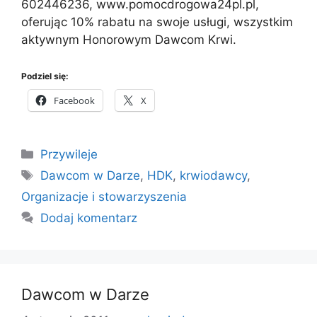
602446236, www.pomocdrogowa24pl.pl,
oferując 10% rabatu na swoje usługi, wszystkim
aktywnym Honorowym Dawcom Krwi.
Podziel się:
Facebook
X
Kategorie
Przywileje
Tagi
Dawcom w Darze
,
HDK
,
krwiodawcy
,
Organizacje i stowarzyszenia
Dodaj komentarz
Dawcom w Darze