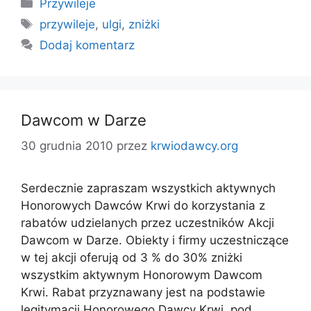
Kategorie
Przywileje
Tagi
przywileje
,
ulgi
,
zniżki
Dodaj komentarz
Dawcom w Darze
30 grudnia 2010
przez
krwiodawcy.org
Serdecznie zapraszam wszystkich aktywnych
Honorowych Dawców Krwi do korzystania z
rabatów udzielanych przez uczestników Akcji
Dawcom w Darze. Obiekty i firmy uczestniczące
w tej akcji oferują od 3 % do 30% zniżki
wszystkim aktywnym Honorowym Dawcom
Krwi. Rabat przyznawany jest na podstawie
legitymacji Honorowego Dawcy Krwi, pod