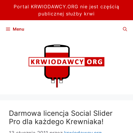
Portal KRWIODAWCY.ORG nie jest częścią
publicznej służby krwi
Przejdź
Menu
do
treści
Darmowa licencja Social Slider
Pro dla każdego Krewniaka!
13 stycznia 2011
przez
krwiodawcy.org