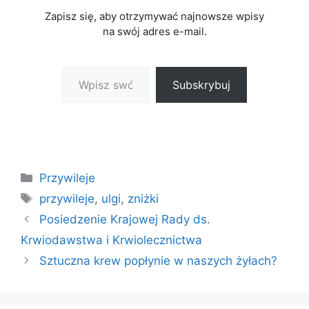
Zapisz się, aby otrzymywać najnowsze wpisy
na swój adres e-mail.
Wpisz swój adres e-mail…
Subskrybuj
Kategorie
Przywileje
Tagi
przywileje
,
ulgi
,
zniżki
Posiedzenie Krajowej Rady ds.
Krwiodawstwa i Krwiolecznictwa
Sztuczna krew popłynie w naszych żyłach?