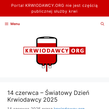
Portal KRWIODAWCY.ORG nie jest częścią
publicznej służby krwi
Przejdź
Menu
do
treści
14 czerwca – Światowy Dzień
Krwiodawcy 2025
14 czerwca 2025
przez
krwiodawcy.org