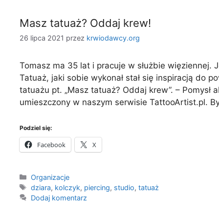
Masz tatuaż? Oddaj krew!
26 lipca 2021
przez
krwiodawcy.org
Tomasz ma 35 lat i pracuje w służbie więziennej.
Tatuaż, jaki sobie wykonał stał się inspiracją do p
tatuażu pt. „Masz tatuaż? Oddaj krew”. – Pomysł a
umieszczony w naszym serwisie TattooArtist.pl. By
Podziel się:
Facebook
X
Kategorie
Organizacje
Tagi
dziara
,
kolczyk
,
piercing
,
studio
,
tatuaż
Dodaj komentarz