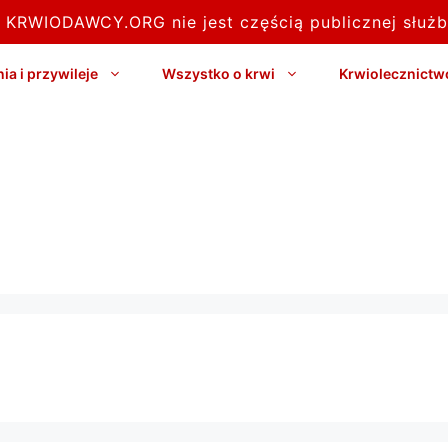
l KRWIODAWCY.ORG nie jest częścią publicznej służb
a i przywileje
Wszystko o krwi
Krwiolecznictw