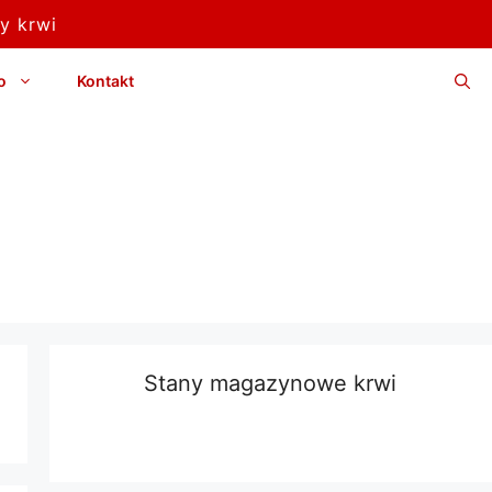
y krwi
o
Kontakt
Stany magazynowe krwi