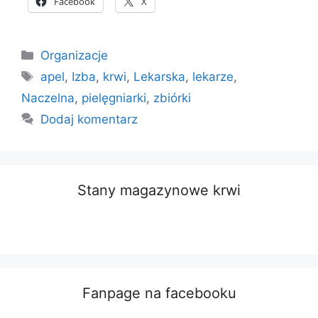
Facebook
X
Kategorie
Organizacje
Tagi
apel
,
Izba
,
krwi
,
Lekarska
,
lekarze
,
Naczelna
,
pielęgniarki
,
zbiórki
Dodaj komentarz
Stany magazynowe krwi
Fanpage na facebooku