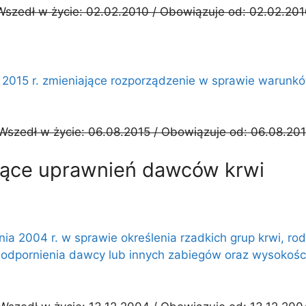
Wszedł w życie: 02.02.2010 / Obowiązuje od: 02.02.20
ca 2015 r. zmieniające rozporządzenie w sprawie waru
Wszedł w życie: 06.08.2015 / Obowiązuje od: 06.08.20
zące uprawnień dawców krwi
ia 2004 r. w sprawie określenia rzadkich grup krwi, r
odpornienia dawcy lub innych zabiegów oraz wysokości