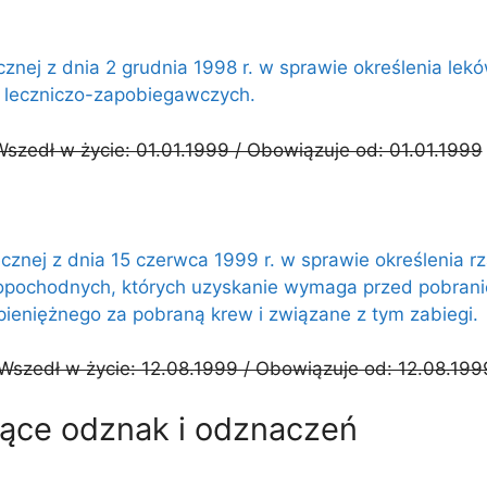
ecznej z dnia 2 grudnia 1998 r. w sprawie określenia l
 leczniczo-zapobiegawczych.
Wszedł w życie: 01.01.1999 / Obowiązuje od: 01.01.1999
cznej z dnia 15 czerwca 1999 r. w sprawie określenia r
iopochodnych, których uzyskanie wymaga przed pobrani
ieniężnego za pobraną krew i związane z tym zabiegi.
Wszedł w życie: 12.08.1999 / Obowiązuje od: 12.08.199
ące odznak i odznaczeń