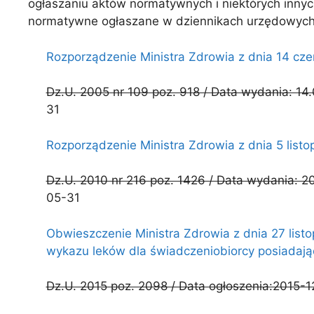
ogłaszaniu aktów normatywnych i niektórych innyc
normatywne ogłaszane w dziennikach urzędowych
Rozporządzenie Ministra Zdrowia z dnia 14 cz
Dz.U. 2005 nr 109 poz. 918 / Data wydania: 14.
31
Rozporządzenie Ministra Zdrowia z dnia 5 list
Dz.U. 2010 nr 216 poz. 1426 / Data wydania: 2
05-31
Obwieszczenie Ministra Zdrowia z dnia 27 listo
wykazu leków dla świadczeniobiorcy posiadaj
Dz.U. 2015 poz. 2098 / Data ogłoszenia:2015-1