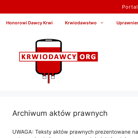
Porta
Przejdź
Honorowi Dawcy Krwi
Krwiodawstwo
Uprawnieni
do
treści
Archiwum aktów prawnych
UWAGA: Teksty aktów prawnych prezentowane na nas