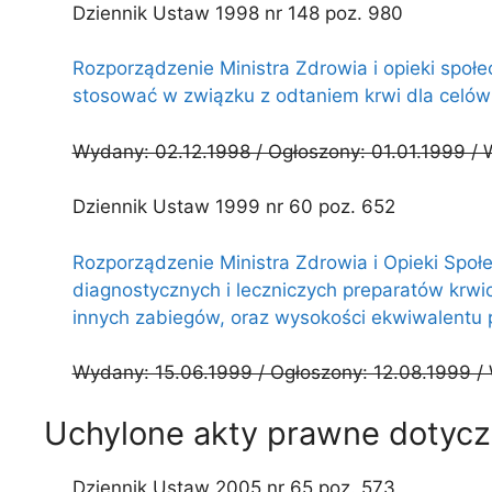
Dziennik Ustaw 1998 nr 148 poz. 980
Rozporządzenie Ministra Zdrowia i opieki społ
stosować w związku z odtaniem krwi dla celów
Wydany: 02.12.1998 / Ogłoszony: 01.01.1999 / 
Dziennik Ustaw 1999 nr 60 poz. 652
Rozporządzenie Ministra Zdrowia i Opieki Społe
diagnostycznych i leczniczych preparatów krw
innych zabiegów, oraz wysokości ekwiwalentu p
Wydany: 15.06.1999 / Ogłoszony: 12.08.1999 / 
Uchylone akty prawne dotycz
Dziennik Ustaw 2005 nr 65 poz. 573