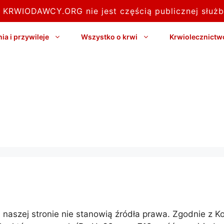
l KRWIODAWCY.ORG nie jest częścią publicznej służb
a i przywileje
Wszystko o krwi
Krwiolecznictw
zej stronie nie stanowią źródła prawa. Zgodnie z Kons