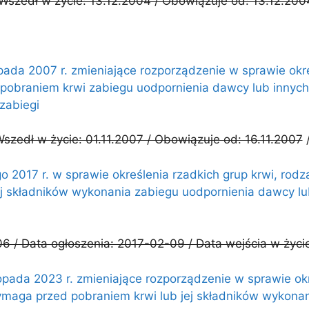
Wszedł w życie: 13.12.2004 / Obowiązuje od: 13.12.200
pada 2007 r. zmieniające rozporządzenie w sprawie okre
pobraniem krwi zabiegu uodpornienia dawcy lub innyc
zabiegi
szedł w życie: 01.11.2007 / Obowiązuje od: 16.11.2007
/
o 2017 r. w sprawie określenia rzadkich grup krwi, rod
j składników wykonania zabiegu uodpornienia dawcy lu
6 / Data ogłoszenia: 2017-02-09 / Data wejścia w życi
opada 2023 r. zmieniające rozporządzenie w sprawie okr
ymaga przed pobraniem krwi lub jej składników wykonan