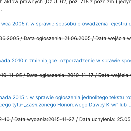
h aktów prawnych (Dz.U. 62, poz. 718 z późn.zm.) jedyn
.
erwca 2005 r. w sprawie sposobu prowadzenia rejestru
06.2005 / Data ogłoszenia: 21.06.2005 / Data wejścia w
opada 2010 r. zmieniające rozporządzenie w sprawie s
010-11-05 / Data ogłoszenia: 2010-11-17 / Data wejścia
pada 2015 r. w sprawie ogłoszenia jednolitego tekstu r
ącego tytuł „Zasłużonego Honorowego Dawcy Krwi” lub
2-10 / Data wydania:2015-11-27
/ Data uchylenia: 25.05