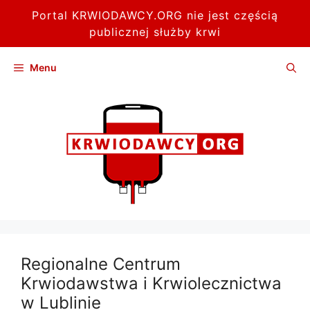
Portal KRWIODAWCY.ORG nie jest częścią
publicznej służby krwi
Przejdź
Menu
do
treści
Regionalne Centrum
Krwiodawstwa i Krwiolecznictwa
w Lublinie