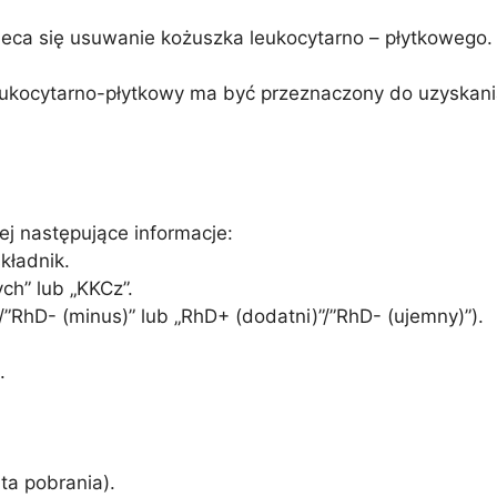
eca się usuwanie kożuszka leukocytarno – płytkowego.
eukocytarno-płytkowy ma być przeznaczony do uzyskan
ej następujące informacje:
kładnik.
ch” lub „KKCz”.
”/”RhD- (minus)” lub „RhD+ (dodatni)”/”RhD- (ujemny)”).
.
ata pobrania).