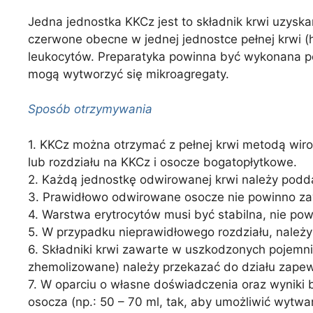
Jedna jednostka KKCz jest to składnik krwi uzyskan
czerwone obecne w jednej jednostce pełnej krwi (
leukocytów. Preparatyka powinna być wykonana p
mogą wytworzyć się mikroagregaty.
Sposób otrzymywania
1. KKCz można otrzymać z pełnej krwi metodą wir
lub rozdziału na KKCz i osocze bogatopłytkowe.
2. Każdą jednostkę odwirowanej krwi należy podda
3. Prawidłowo odwirowane osocze nie powinno z
4. Warstwa erytrocytów musi być stabilna, nie po
5. W przypadku nieprawidłowego rozdziału, nale
6. Składniki krwi zawarte w uszkodzonych pojem
zhemolizowane) należy przekazać do działu zapewn
7. W oparciu o własne doświadczenia oraz wyniki 
osocza (np.: 50 – 70 ml, tak, aby umożliwić wyt