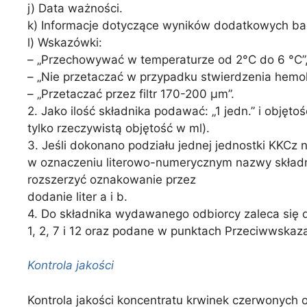
j) Data ważności.
k) Informacje dotyczące wyników dodatkowych ba
l) Wskazówki:
– „Przechowywać w temperaturze od 2°C do 6 °C”
– „Nie przetaczać w przypadku stwierdzenia hemol
– „Przetaczać przez filtr 170-200 µm”.
2. Jako ilość składnika podawać: „1 jedn.” i obję
tylko rzeczywistą objętość w ml).
3. Jeśli dokonano podziału jednej jednostki KKCz
w oznaczeniu literowo-numerycznym nazwy składnika
rozszerzyć oznakowanie przez
dodanie liter a i b.
4. Do składnika wydawanego odbiorcy zaleca się d
1, 2, 7 i 12 oraz podane w punktach Przeciwwskaza
Kontrola jakości
Kontrola jakości koncentratu krwinek czerwonych 