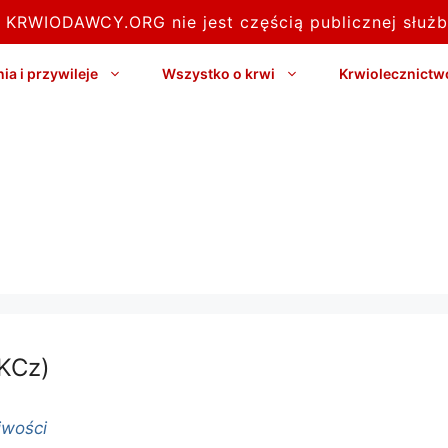
l KRWIODAWCY.ORG nie jest częścią publicznej służb
a i przywileje
Wszystko o krwi
Krwiolecznictw
KCz)
ciwości