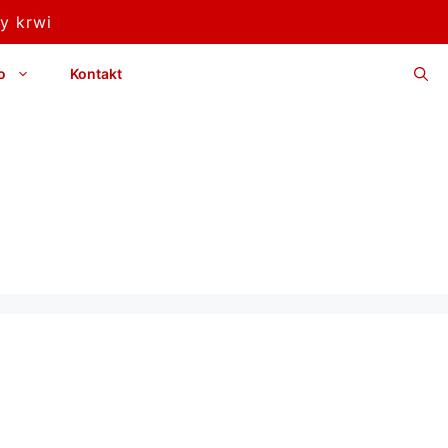
y krwi
o
Kontakt