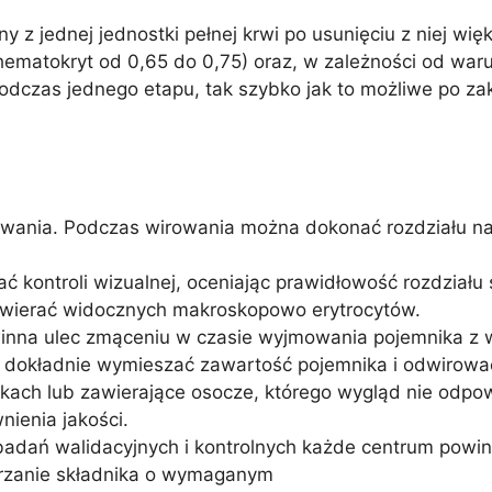
y z jednej jednostki pełnej krwi po usunięciu z niej wi
hematokryt od 0,65 do 0,75) oraz, w zależności od waru
odczas jednego etapu, tak szybko jak to możliwe po z
owania. Podczas wirowania można dokonać rozdziału na
ć kontroli wizualnej, oceniając prawidłowość rozdziału
awierać widocznych makroskopowo erytrocytów.
winna ulec zmąceniu w czasie wyjmowania pojemnika z w
ży dokładnie wymieszać zawartość pojemnika i odwirow
nikach lub zawierające osocze, którego wygląd nie od
ienia jakości.
badań walidacyjnych i kontrolnych każde centrum powin
warzanie składnika o wymaganym