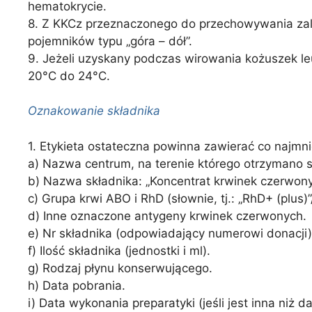
hematokrycie.
8. Z KKCz przeznaczonego do przechowywania zal
pojemników typu „góra – dół”.
9. Jeżeli uzyskany podczas wirowania kożuszek l
20°C do 24°C.
Oznakowanie składnika
1. Etykieta ostateczna powinna zawierać co najmni
a) Nazwa centrum, na terenie którego otrzymano s
b) Nazwa składnika: „Koncentrat krwinek czerwony
c) Grupa krwi ABO i RhD (słownie, tj.: „RhD+ (plus)
d) Inne oznaczone antygeny krwinek czerwonych.
e) Nr składnika (odpowiadający numerowi donacji)
f) Ilość składnika (jednostki i ml).
g) Rodzaj płynu konserwującego.
h) Data pobrania.
i) Data wykonania preparatyki (jeśli jest inna niż d