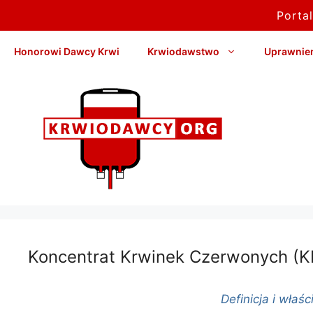
Porta
Przejdź
Honorowi Dawcy Krwi
Krwiodawstwo
Uprawnieni
do
treści
Koncentrat Krwinek Czerwonych (K
Definicja i właś